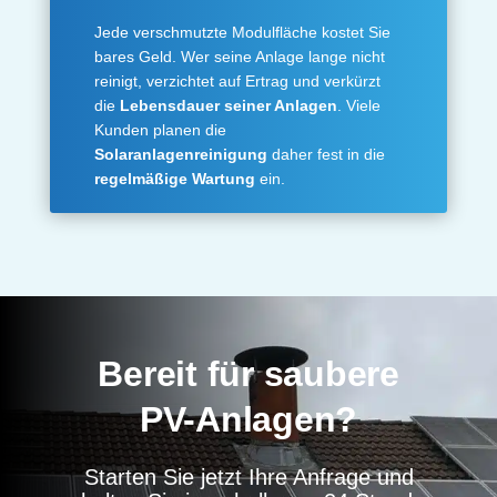
Jede verschmutzte Modulfläche kostet Sie
bares Geld. Wer seine Anlage lange nicht
reinigt, verzichtet auf Ertrag und verkürzt
die
Lebensdauer seiner Anlagen
. Viele
Kunden planen die
Solaranlagenreinigung
daher fest in die
regelmäßige Wartung
ein.
Bereit für saubere
PV-Anlagen?
Starten Sie jetzt Ihre Anfrage und